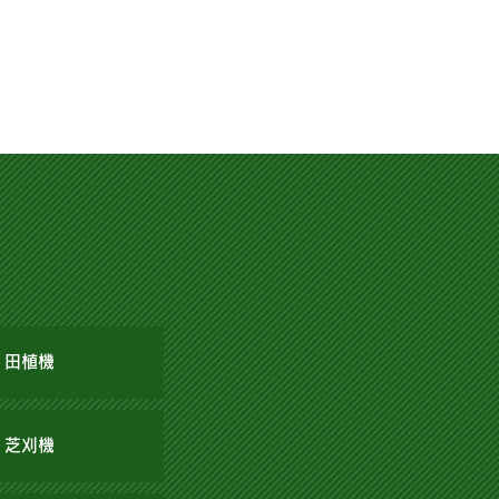
田植機
芝刈機